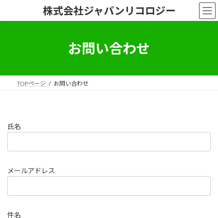
コ
ナ
株式会社ジャパンリコロジー
ン
ビ
テ
ゲ
ン
ー
ツ
シ
お問い合わせ
へ
ョ
ス
ン
キ
に
ッ
移
TOPページ
お問い合わせ
プ
動
氏名
メールアドレス
件名